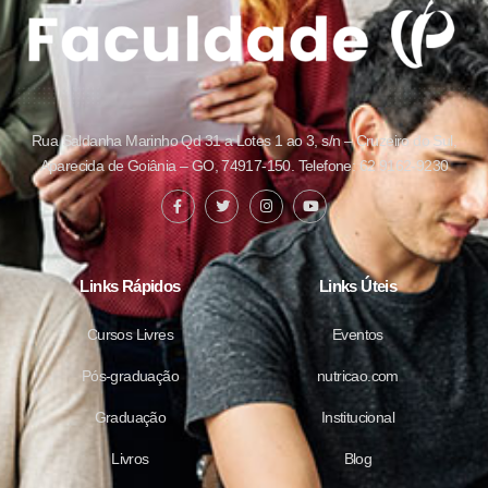
Rua Saldanha Marinho Qd 31 a Lotes 1 ao 3, s/n – Cruzeiro do Sul,
Aparecida de Goiânia – GO, 74917-150. Telefone: 62 9162-9230
Links Rápidos
Links Úteis
Cursos Livres
Eventos
Pós-graduação
nutricao.com
Graduação
Institucional
Livros
Blog