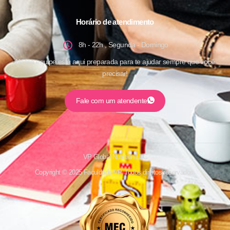
Horário de atendimento
8h - 22h , Segunda - Domingo
Nossa equipe está aqui preparada para te ajudar sempre que você
precisar!
Fale com um atendente
VP Global Nutrition LLC
Copyright © 2025 Faculdade VP. Todos direitos reservados.