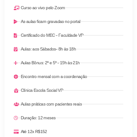
Curso ao vivo pelo Zoom
As aulas ficam gravadas no portal​
Certificado do MEC - Faculdade VP
Aulas: aos Sábados- 8h às 18h
Aulas Bônus: 2ª e 5ª - 19h às 21h
Encontro mensal com a coordenação
Clínica Escola Social VP
Aulas práticas com pacientes reais
Duração: 12 meses
Até 12x R$152