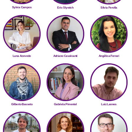
Sylvia Campos
Eric Slywich
Silvia Ferolla
Luna Azevedo
Adriano Cavalcanti
Angélica Ferrari
Gilberto Basseto
Gabriela Pimentel
Luiz Lannes