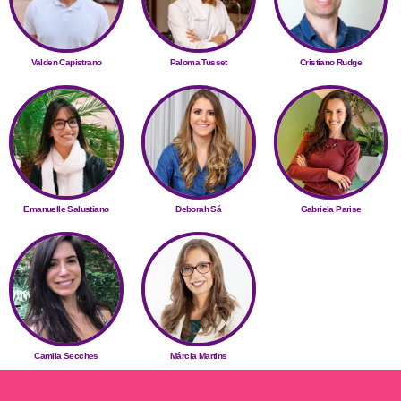
Valden Capistrano
Paloma Tusset
Cristiano Rudge
Emanuelle Salustiano
Deborah Sá
Gabriela Parise
Camila Secches
Márcia Martins