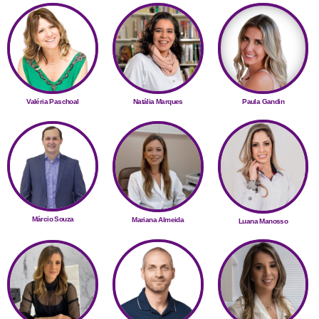
Valéria Paschoal
Natália Marques
Paula Gandin
Márcio Souza
Mariana Almeida
Luana Manosso