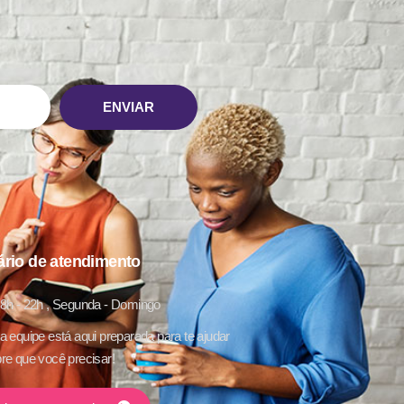
ENVIAR
ário de atendimento
8h - 22h , Segunda - Domingo
 equipe está aqui preparada para te ajudar
e que você precisar!