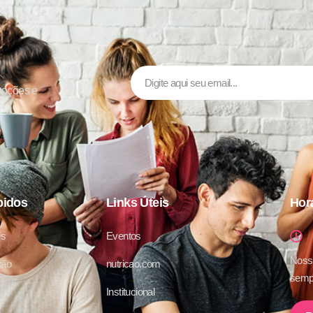
moções e
pidos
Links Úteis
Hor
es
Eventos
Nossa
ção
nutricao.com
sempr
Institucional