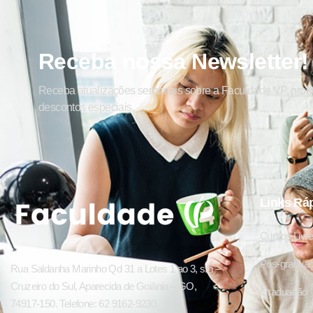
Receba nossa Newsletter!
Receba atualizações semanais sobre a Faculdade VP, pro
descontos especiais.
Links Rá
Cursos Livr
Pós-gradua
Rua Saldanha Marinho Qd 31 a Lotes 1 ao 3, s/n –
Cruzeiro do Sul, Aparecida de Goiânia – GO,
Graduação
74917-150. Telefone: 62 9162-9230