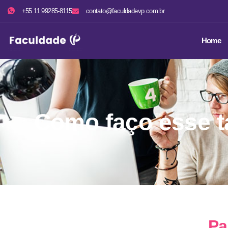
+55 11 99285-8115
contato@faculdadevp.com.br
Home
Como faço esse ta
Pa