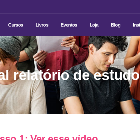
Cursos
Livros
Eventos
Loja
Blog
Ins
l relatório de estud
sso 1: Ver esse vídeo