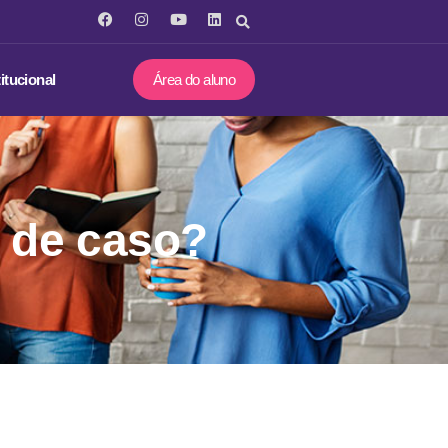
titucional
Área do aluno
o de caso?