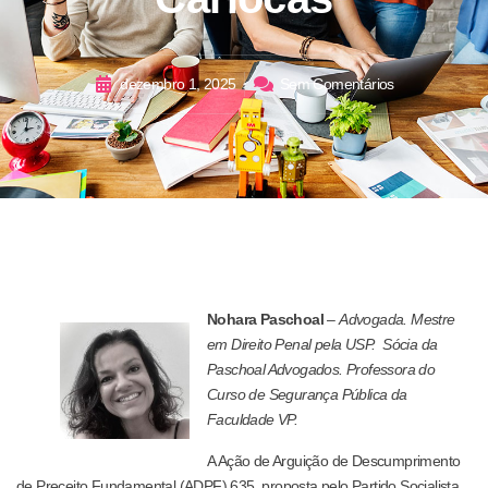
dezembro 1, 2025
Sem Comentários
Nohara Paschoal
–
Advogada. Mestre
em Direito Penal pela USP. Sócia da
Paschoal Advogados. Professora do
Curso de Segurança Pública da
Faculdade VP.
A Ação de Arguição de Descumprimento
de Preceito Fundamental (ADPF) 635, proposta pelo Partido Socialista