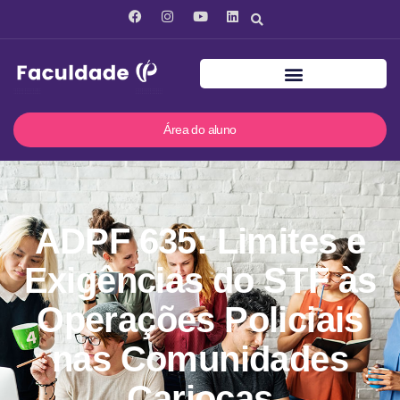
Área do aluno
ADPF 635: Limites e
Exigências do STF às
Operações Policiais
nas Comunidades
Cariocas