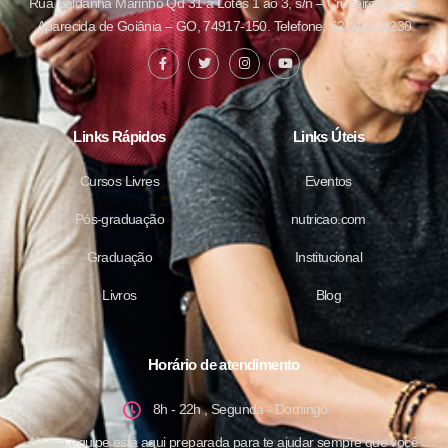
Rua Saldanha Marinho Qd 31 a Lotes 1 ao 3, s/n – Cruzeiro do Sul,
Aparecida de Goiânia – GO, 74917-150. Telefone: 62 9162-9230
Links Rápidos
Links Úteis
Cursos Livres
Eventos
Pós-graduação
nutricao.com
Graduação
Institucional
Livros
Blog
Horário de atendimento
8h - 22h , Segunda - Domingo
Nossa equipe está aqui preparada para te ajudar sempre que você