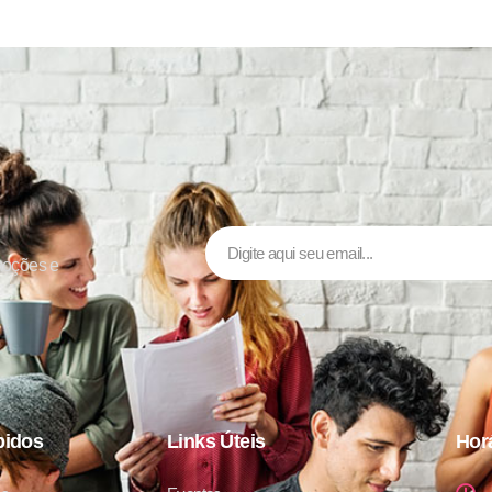
moções e
pidos
Links Úteis
Hor