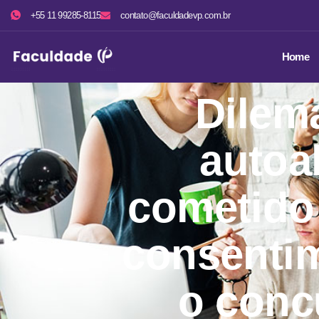
+55 11 99285-8115
contato@faculdadevp.com.br
Home
Dilem
autoa
cometido 
consentim
o conc