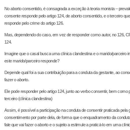
No aborto consentido, é consagrada a exceção à teoria monista – preval
consente responde pelo artigo 124, de aborto consentido, e o terceiro qu
responde pelo crime do artigo 126.
Mas, dependendo do caso, em vez de responder como autor, no 126, CP, 
124.
Imagine que o casal busca uma clínica clandestina e o marido/parceiro 
este marido/parceiro responde?
Depende qual foi a sua contribuição para a conduta da gestante, ao consent
fazer o aborto.
Ele pode responder pelo artigo 124, junto ao verbo consentir, bem como
terceiro (clínica clandestina)
Assim, é possível a participação na conduta de consentir praticada pela ge
consentimento por parte dela, de forma que o enquadramento da conduta 
fale que vai fazer o aborto e o sujeito a estimule a praticá-lo em uma clín