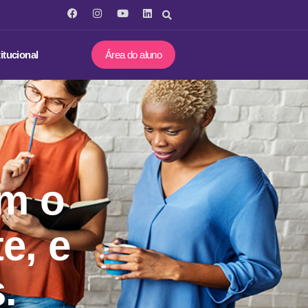
titucional
Área do aluno
om o
e, e
.