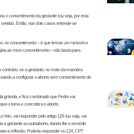
taria o consentimento da gestante (ou seja, por esta
ito sentido. Então, nos dois casos entende-se
tipo, no consentimento – é que temos um raríssimo
giria ao mero consentimento – não basta para
o contrário, se a gestante, no meio da manobra
passando a configurar o aborto sem consentimento da
á grávida, e fica combinado que Pedro vai
que o toma e concretiza o aborto.
feto, vai responder pelo artigo 126 (ou seja, vai
lia a gestante ao autoaborto, dando-lhe o remédio
 para a reflexão. Poderia responder no 124, CP?