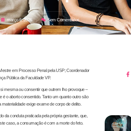
março 6, 2026
Sem Comentários
Mestre em Processo Penal pela USP; Coordenador
ça Pública da Faculdade VP.
m si mesma ou consentir que outrem lho provoque –
te é o aborto consentido. Tanto um quanto outro são
a materialidade exige exame de corpo de delito.
do da conduta praticada pela própria gestante, que,
este caso, a consumação é com a morte do feto.