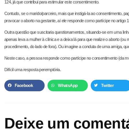
124, já que contribui para estimular este consentimento.
Contudo, se o marido/parceiro, mais que instigá-la ao consentimento, pa
provocar o aborto na gestante, aí ele responde como partícipe no artigo 1
Outra questão que suscitaria questionamentos, situando-se em uma linha
apenas leva a mulher à clínica e a deixa lá para que realize o aborto 
procedimento, do lado de fora). Ou imagine a conduta de uma amiga, qu
Neste caso, a pessoa responde como partícipe no consentimento (da mu
Difícil uma resposta peremptória.
Facebook
WhatsApp
Twitter
Deixe um comentá