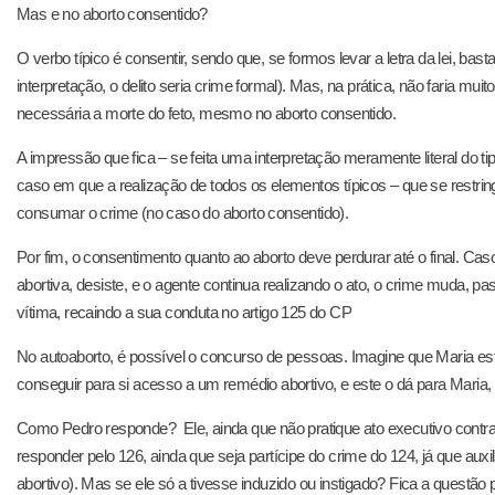
Mas e no aborto consentido?
O verbo típico é consentir, sendo que, se formos levar a letra da lei, bas
interpretação, o delito seria crime formal). Mas, na prática, não faria mu
necessária a morte do feto, mesmo no aborto consentido.
A impressão que fica – se feita uma interpretação meramente literal do 
caso em que a realização de todos os elementos típicos – que se restrin
consumar o crime (no caso do aborto consentido).
Por fim, o consentimento quanto ao aborto deve perdurar até o final. Cas
abortiva, desiste, e o agente continua realizando o ato, o crime muda, 
vítima, recaindo a sua conduta no artigo 125 do CP
No autoaborto, é possível o concurso de pessoas. Imagine que Maria est
conseguir para si acesso a um remédio abortivo, e este o dá para Maria, 
Como Pedro responde? Ele, ainda que não pratique ato executivo contra o 
responder pelo 126, ainda que seja partícipe do crime do 124, já que auxi
abortivo). Mas se ele só a tivesse induzido ou instigado? Fica a questão