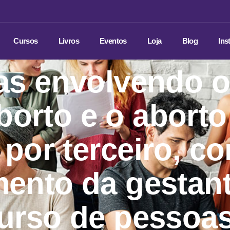
Cursos
Livros
Eventos
Loja
Blog
Ins
as envolvendo o
borto e o aborto
por terceiro, c
ento da gestant
urso de pessoas