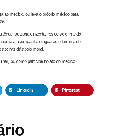
ga ao médico, ou leva o próprio médico para
26.
 tênue, ou zona cinzenta, reside se o marido
(ou mesmo a acompanhe e aguarde o término do
e apenas dá apoio moral.
lher) ou como partícipe no ato do médico?
LinkedIn
Pinterest
rio