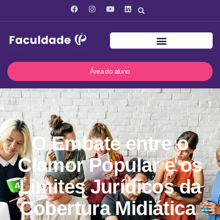
Área do aluno
O Embate entre o
Clamor Popular e os
Limites Jurídicos da
Cobertura Midiática