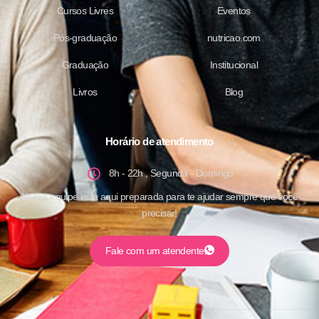
Cursos Livres
Eventos
Pós-graduação
nutricao.com
Graduação
Institucional
Livros
Blog
Horário de atendimento
8h - 22h , Segunda - Domingo
Nossa equipe está aqui preparada para te ajudar sempre que você
precisar!
Fale com um atendente