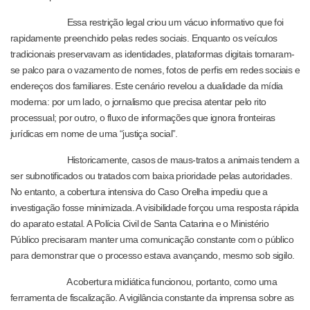
Essa restrição legal criou um vácuo informativo que foi
rapidamente preenchido pelas redes sociais. Enquanto os veículos
tradicionais preservavam as identidades, plataformas digitais tornaram-
se palco para o vazamento de nomes, fotos de perfis em redes sociais e
endereços dos familiares. Este cenário revelou a dualidade da mídia
moderna: por um lado, o jornalismo que precisa atentar pelo rito
processual; por outro, o fluxo de informações que ignora fronteiras
jurídicas em nome de uma “justiça social”.
Historicamente, casos de maus-tratos a animais tendem a
ser subnotificados ou tratados com baixa prioridade pelas autoridades.
No entanto, a cobertura intensiva do Caso Orelha impediu que a
investigação fosse minimizada. A visibilidade forçou uma resposta rápida
do aparato estatal. A Polícia Civil de Santa Catarina e o Ministério
Público precisaram manter uma comunicação constante com o público
para demonstrar que o processo estava avançando, mesmo sob sigilo.
A cobertura midiática funcionou, portanto, como uma
ferramenta de fiscalização. A vigilância constante da imprensa sobre as