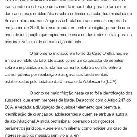
transcendeu a esfera de um crime de maus-tratos para se tornar um
dos casos mais emblemáticos sobre os limites da cobertura midiática no
Brasil contemporâneo. A agressão brutal contra o animal, perpetrada
em janeiro de 2026, foi disseminada em ambiente digital, gerando uma
onda de indignação que rapidamente escalou das redes sociais para os
principais veículos de comunicação do país.
O fenômeno midiático em torno do Caso Orelha não se
limitou ao relato do fato. Ele atuou como um catalisador de debates
sobre a impunidade e, fundamentalmente, sobre o conflito entre o
clamor público por retribuição e as garantias fundamentais
estabelecidas pelo Estatuto da Criança e do Adolescente (ECA).
O ponto de maior fricção neste caso foi a identificação dos
suspeitos, que eram menores de idade. De acordo com o Artigo 247 do
ECA, é vedada a divulgação de qualquer elemento que permita a
identificação de crianças ou adolescentes a quem se atribua a autoria
de ato infracional. A mídia profissional, operando sob rigorosos
parâmetros jurídicos, viu-se em um dilema: como noticiar um caso de
interesse público massivo sem violar a lei?