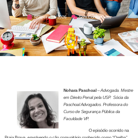
fevereiro 11, 2026
Sem Comentários
Nohara Paschoal
–
Advogada. Mestre
em Direito Penal pela USP. Sócia da
Paschoal Advogados. Professora do
Curso de Segurança Pública da
Faculdade VP.
O episódio ocorrido na
Praia Brava, envolvendo o cão comunitário conhecido como “Orelha”,