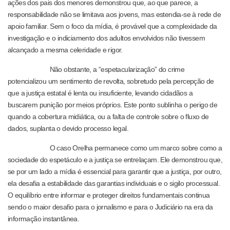
ações dos pais dos menores demonstrou que, ao que parece, a
responsabilidade não se limitava aos jovens, mas estendia-se à rede de
apoio familiar. Sem o foco da mídia, é provável que a complexidade da
investigação e o indiciamento dos adultos envolvidos não tivessem
alcançado a mesma celeridade e rigor.
Não obstante, a “espetacularização” do crime
potencializou um sentimento de revolta, sobretudo pela percepção de
que a justiça estatal é lenta ou insuficiente, levando cidadãos a
buscarem punição por meios próprios. Este ponto sublinha o perigo de
quando a cobertura midiática, ou a falta de controle sobre o fluxo de
dados, suplanta o devido processo legal.
O caso Orelha permanece como um marco sobre como a
sociedade do espetáculo e a justiça se entrelaçam. Ele demonstrou que,
se por um lado a mídia é essencial para garantir que a justiça, por outro,
ela desafia a estabilidade das garantias individuais e o sigilo processual.
O equilíbrio entre informar e proteger direitos fundamentais continua
sendo o maior desafio para o jornalismo e para o Judiciário na era da
informação instantânea.