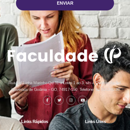
ENVIAR
Rua Saldanha Marinho Qd 31 a Lotes 1 ao 3, s/n – Cruzeiro do Sul,
Aparecida de Goiânia – GO, 74917-150. Telefone: 62 9162-9230
Links Rápidos
Links Úteis