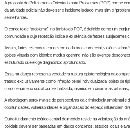
A proposta do Policiamento Orientado para Problemas (POP) rompe com 
da atividade policial não deve ser o incidente isolado, mas sim o “probl
semelhantes.
O conceito de “problema”, no âmbito do POP, é definido como um conju
comunidade e cuja repetição indica a existência de fatores subjacentes
Assim, furtos reiterados em determinada área comercial, violência domés
golpes virtuais com idêntico modus operandi não são eventos descon
estruturado que exige diagnóstico aprofundado.
Essa mudança representa verdadeira ruptura epistemológica na compreens
tratado exclusivamente como infração penal individualizada, objeto de ti
como fenômeno social contextualizado, inserido em dinâmicas urbanas, 
A abordagem aproxima-se de perspectivas da criminologia ambiental e da 
oportunidades, vulnerabilidades e organização do espaço influenciam dire
Outro fundamento teórico central do modelo reside na valorização da aná
policiais devem ser baseadas em dados concretos, estudos locais e aval