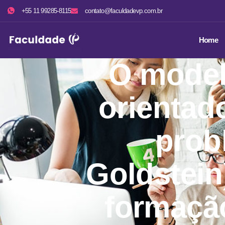
+55 11 99285-8115
contato@faculdadevp.com.br
Home
O model
orientad
prob
Goldstein
formaçã