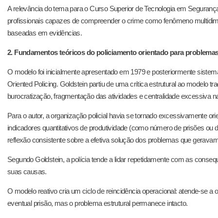
A relevância do tema para o Curso Superior de Tecnologia em Seguranç
profissionais capazes de compreender o crime como fenômeno multidimens
baseadas em evidências.
2. Fundamentos teóricos do policiamento orientado para problema
O modelo foi inicialmente apresentado em 1979 e posteriormente siste
Oriented Policing. Goldstein partiu de uma crítica estrutural ao modelo tr
burocratização, fragmentação das atividades e centralidade excessiva 
Para o autor, a organização policial havia se tornado excessivamente o
indicadores quantitativos de produtividade (como número de prisões ou
reflexão consistente sobre a efetiva solução dos problemas que gerava
Segundo Goldstein, a polícia tende a lidar repetidamente com as conseq
suas causas.
O modelo reativo cria um ciclo de reincidência operacional: atende-se a oc
eventual prisão, mas o problema estrutural permanece intacto.