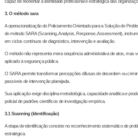
capaz de reorientar a identidade profissional e estratégica das organiza
3. O método sara
A operacionalização do Policiamento Orientado para a Solução de Proble
do método SARA (Scanning, Analysis, Response, Assessment), instrumen
em ciclos contínuos de diagnóstico, intervenção e avaliação.
O método não representa mera sequência administrativa de atos, mas ver
aplicado à segurança pública.
O SARA permite transformar percepções difusas de desordem ou crimin
passíveis de intervenção planejada.
Sua aplicação exige disciplina metodológica, capacidade analítica e pro
policial de padrões científicos de investigação empírica.
3.1 Scanning (Identificação)
A etapa de identificação consiste no reconhecimento sistemático de p
estratégica.