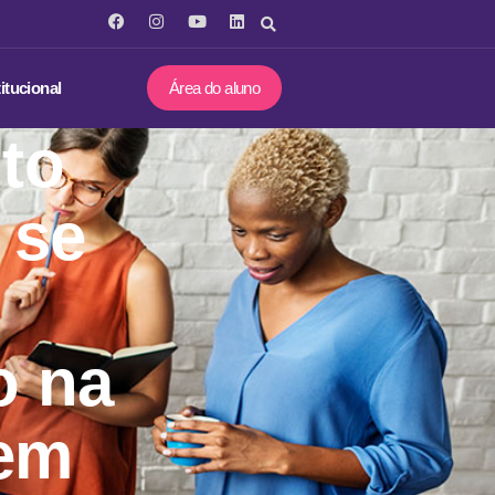
titucional
Área do aluno
to
 se
o na
 em