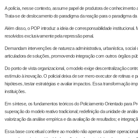
A polícia, nesse contexto, assume papel de produtora de conhecimento a
Trata-se de deslocamento do paradigma da reação para o paradigma da g
Além disso, o POP introduz a ideia de corresponsabilidade institucional
resolvidos exclusivamente pela repressão penal.
Demandam intervenções de natureza administrativa, urbanística, social 
articuladora de soluções, promovendo integração com outros órgãos pú
Do ponto de vista organizacional, o modelo exige descentralização contr
estímulo à inovação. O policial deixa de ser mero executor de rotinas e p
hipóteses, testar estratégias e avaliar impactos. Essa transformação impl
instituições.
Em síntese, os fundamentos teóricos do Policiamento Orientado para Pr
superação do modelo reativo tradicional; redefinição da unidade de análise
valorização da análise empírica e da avaliação de resultados; e integração 
Essa base conceitual confere ao modelo não apenas caráter operaciona