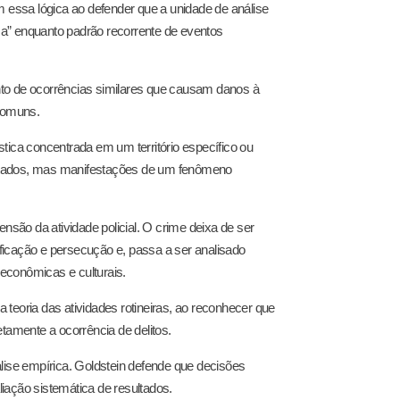
essa lógica ao defender que a unidade de análise
ema” enquanto padrão recorrente de eventos
nto de ocorrências similares que causam danos à
 comuns.
tica concentrada em um território específico ou
ectados, mas manifestações de um fenômeno
ão da atividade policial. O crime deixa de ser
pificação e persecução e, passa a ser analisado
econômicas e culturais.
teoria das atividades rotineiras, ao reconhecer que
tamente a ocorrência de delitos.
lise empírica. Goldstein defende que decisões
iação sistemática de resultados.