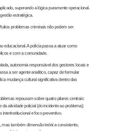
plicado, superando a lógica puramente operacional.
estão estratégica.
. Muitos problemas criminais não podem ser
ou educacional. A polícia passa a atuar como
blicos e com a comunidade.
olada, autonomia responsável dos gestores locais e
assa a ser agente analítico, capaz de formular
ica mudança cultural significativa dentro das
oblemas repousam sobre quatro pilares centrais:
 da atividade policial (do incidente ao problema);
interinstitucional e foco preventivo.
l, mas também dimensão teórica consistente,