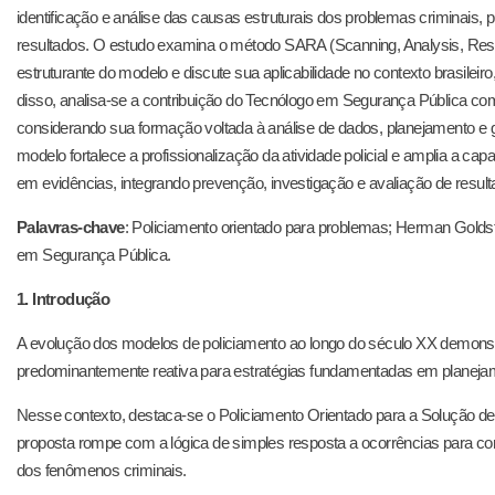
identificação e análise das causas estruturais dos problemas criminais, 
resultados. O estudo examina o método SARA (Scanning, Analysis, Re
estruturante do modelo e discute sua aplicabilidade no contexto brasileiro
disso, analisa-se a contribuição do Tecnólogo em Segurança Pública c
considerando sua formação voltada à análise de dados, planejamento e ge
modelo fortalece a profissionalização da atividade policial e amplia a ca
em evidências, integrando prevenção, investigação e avaliação de result
Palavras-chave
: Policiamento orientado para problemas; Herman Goldste
em Segurança Pública.
1. Introdução
A evolução dos modelos de policiamento ao longo do século XX demonst
predominantemente reativa para estratégias fundamentadas em planejam
Nesse contexto, destaca-se o Policiamento Orientado para a Solução d
proposta rompe com a lógica de simples resposta a ocorrências para con
dos fenômenos criminais.