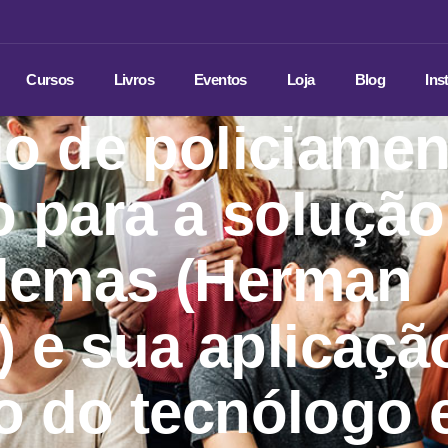
Cursos
Livros
Eventos
Loja
Blog
Ins
o de policiamen
o para a solução
lemas (Herman
) e sua aplicaçã
o do tecnólogo