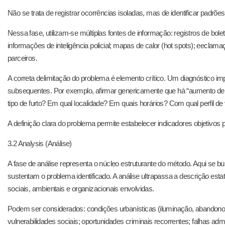
Não se trata de registrar ocorrências isoladas, mas de identificar padrõ
Nessa fase, utilizam-se múltiplas fontes de informação: registros de bole
informações de inteligência policial; mapas de calor (hot spots); eeclama
parceiros.
A correta delimitação do problema é elemento crítico. Um diagnóstico 
subsequentes. Por exemplo, afirmar genericamente que há “aumento de fur
tipo de furto? Em qual localidade? Em quais horários? Com qual perfil
A definição clara do problema permite estabelecer indicadores objetivos p
3.2 Analysis (Análise)
A fase de análise representa o núcleo estruturante do método. Aqui se 
sustentam o problema identificado. A análise ultrapassa a descrição esta
sociais, ambientais e organizacionais envolvidas.
Podem ser considerados: condições urbanísticas (iluminação, abandono d
vulnerabilidades sociais; oportunidades criminais recorrentes; falhas admi