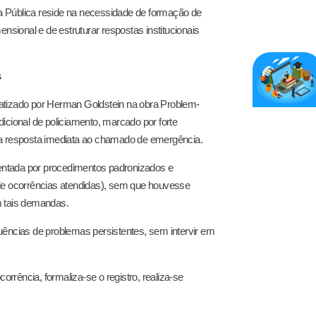
a Pública reside na necessidade de formação de
ional e de estruturar respostas institucionais
s
matizado por Herman Goldstein na obra Problem-
adicional de policiamento, marcado por forte
na resposta imediata ao chamado de emergência.
rientada por procedimentos padronizados e
 de ocorrências atendidas), sem que houvesse
m tais demandas.
uências de problemas persistentes, sem intervir em
orrência, formaliza-se o registro, realiza-se