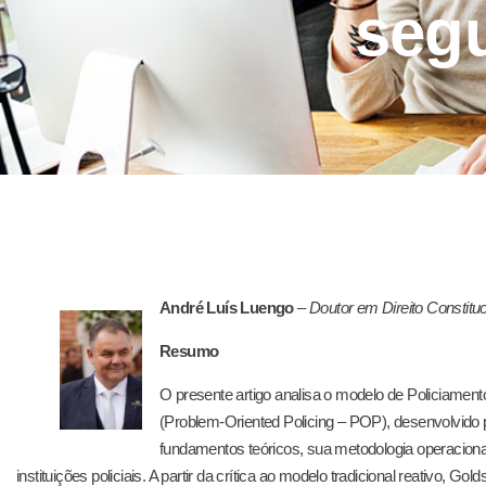
seg
André Luís Luengo
–
Doutor em Direito Constituc
Resumo
O presente artigo analisa o modelo de Policiamen
(Problem-Oriented Policing – POP), desenvolvido
fundamentos teóricos, sua metodologia operaciona
instituições policiais. A partir da crítica ao modelo tradicional reativo,