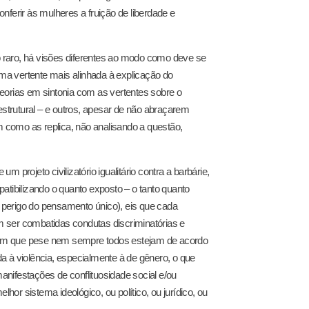
onferir às mulheres a fruição de liberdade e
 raro, há visões diferentes ao modo como deve se
a vertente mais alinhada à explicação do
eorias em sintonia com as vertentes sobre o
trutural – e outros, apesar de não abraçarem
 como as replica, não analisando a questão,
projeto civilizatório igualitário contra a barbárie,
atibilizando o quanto exposto – o tanto quanto
perigo do pensamento único), eis que cada
am ser combatidas condutas discriminatórias e
o, em que pese nem sempre todos estejam de acordo
a à violência, especialmente à de gênero, o que
nifestações de conflituosidade social e/ou
lhor sistema ideológico, ou político, ou jurídico, ou