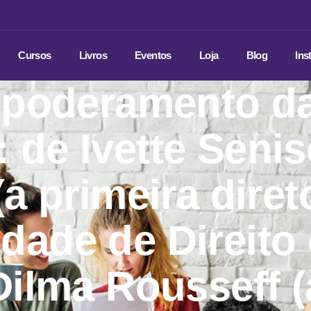
Cursos
Livros
Eventos
Loja
Blog
Ins
poderamento d
 de Ivette Senis
(a primeira diret
dade de Direito
Dilma Rousseff (