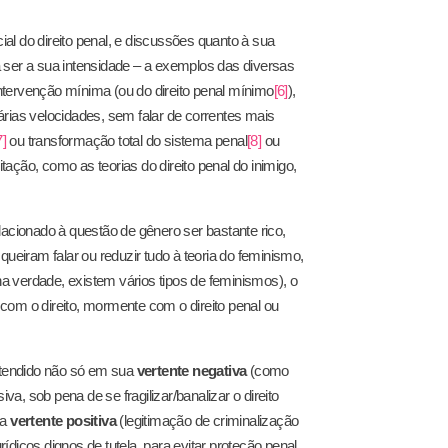
ial do direito penal, e discussões quanto à sua
ia ser a sua intensidade – a exemplos das diversas
ntervenção mínima (ou do direito penal mínimo
[6]
),
várias velocidades, sem falar de correntes mais
7]
ou transformação total do sistema penal
[8]
ou
ação, como as teorias do direito penal do inimigo,
lacionado à questão de gênero ser bastante rico,
eiram falar ou reduzir tudo à teoria do feminismo,
a verdade, existem vários tipos de feminismos), o
com o direito, mormente com o direito penal ou
ntendido não só em sua
vertente negativa
(como
va, sob pena de se fragilizar/banalizar o direito
ua
vertente positiva
(legitimação de criminalização
dicos dignos de tutela, para evitar proteção penal