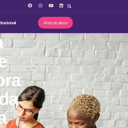
titucional
Área do aluno
a
e
ora
 da
a