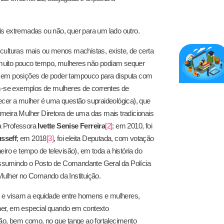
mais extremadas ou não, quer para um lado outro.
culturas mais ou menos machistas, existe, de certa
há muito pouco tempo, mulheres não podiam sequer
s em posições de poder tampouco para disputa com
am-se exemplos de mulheres de correntes de
ecer a mulher é uma questão supraideológica), que
meira Mulher Diretora de uma das mais tradicionais
a Professora
Ivette Senise Ferreira
[2]
; em 2010, foi
sseff
; em 2018
[3]
, foi eleita Deputada, com votação
o e tempo de televisão), em toda a história do
ssumindo o Posto de Comandante Geral da Polícia
ulher no Comando da Instituição.
do e visam a equidade entre homens e mulheres,
her, em especial quando em contexto
ção, bem como, no que tange ao fortalecimento