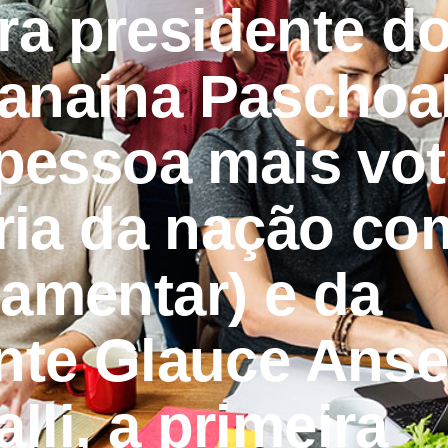
ra presidente d
Janaina Paschoal
 pessoa mais vo
ória da nação c
lamentar) e da
te Glauce Ans
lli, a primeira