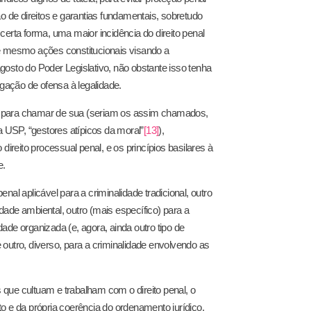
o de direitos e garantias fundamentais, sobretudo
certa forma, uma maior incidência do direito penal
té mesmo ações constitucionais visando a
osto do Poder Legislativo, não obstante isso tenha
egação de ofensa à legalidade.
l para chamar de sua (seriam os assim chamados,
da USP, “gestores atípicos da moral”
[13]
),
direito processual penal, e os princípios basilares à
e.
al aplicável para a criminalidade tradicional, outro
idade ambiental, outro (mais específico) para a
dade organizada (e, agora, ainda outro tipo de
e outro, diverso, para a criminalidade envolvendo as
s que cultuam e trabalham com o direito penal, o
o e da própria coerência do ordenamento jurídico.