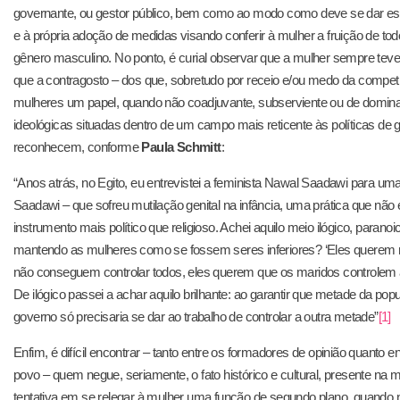
governante, ou gestor público, bem como ao modo como deve se dar este
e à própria adoção de medidas visando conferir à mulher a fruição de to
gênero masculino. No ponto, é curial observar que a mulher sempre tev
que a contragosto – dos que, sobretudo por receio e/ou medo da compet
mulheres um papel, quando não coadjuvante, subserviente ou de dom
ideológicas situadas dentro de um campo mais reticente às políticas de
reconhecem, conforme
Paula Schmitt
:
“Anos atrás, no Egito, eu entrevistei a feminista Nawal Saadawi para uma
Saadawi – que sofreu mutilação genital na infância, uma prática que não
instrumento mais político que religioso. Achei aquilo meio ilógico, paranoi
mantendo as mulheres como se fossem seres inferiores? ‘Eles querem ma
não conseguem controlar todos, eles querem que os maridos controlem as
De ilógico passei a achar aquilo brilhante: ao garantir que metade da po
governo só precisaria se dar ao trabalho de controlar a outra metade”
[1]
Enfim, é difícil encontrar – tanto entre os formadores de opinião quanto
povo – quem negue, seriamente, o fato histórico e cultural, presente na
tentativa em se relegar à mulher uma função de segundo plano, quando 