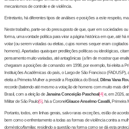
mecanismos de controle e de violência.
Entretanto, há diferentes tipos de análises e posições a este respeito, 
Neste trabalho, parte-se do pressuposto de que, quer em sociedades ou 
forma, uma vontade política para virar a página histórica em que, até 
votar (ou serem votadas ou eleitas, cujos nomes sequer eram cogitado
homens). Apartadas quaisquer predileções políticas ou ideológicas, cit
pensamento muito variadas, até antagônicas (a fim de mostrar que enalt
chegaram a posições de comando: em 1998, por exemplo, foi eleita a Pri
Instituições Acadêmicas do país, o Largo de São Francisco (FADUSP), 
eleita a Primeira Mulher a presidir a República do Brasil,
Dilma Vana Rou
recorde (batendo até mesmo a votação de homens com muito mais dinheir
Brasil, com a eleição de
Janaina Conceição Paschoal
[4]
e, em 2026, a
Militar de São Paulo
[5]
, há a Coronel
Glauce Anselmo Cavalli,
Primeira M
Portanto, todos, em linhas gerais, salvo raras exceções, estão de acor
bem como o enfrentamento a todas as formas de violência contra a mul
doméstico/familiar, residindo a questão na forma como se dá esta prote