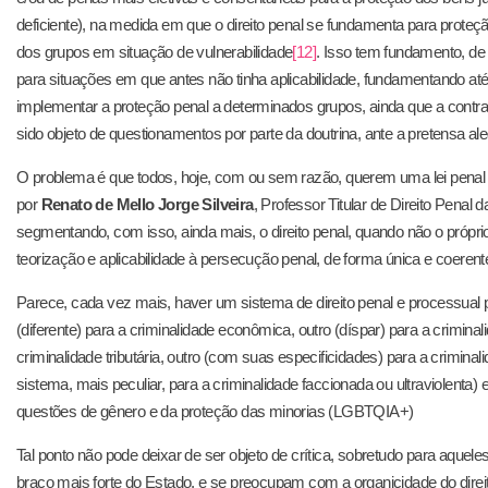
deficiente), na medida em que o direito penal se fundamenta para proteçã
dos grupos em situação de vulnerabilidade
[12]
. Isso tem fundamento, de 
para situações em que antes não tinha aplicabilidade, fundamentando a
implementar a proteção penal a determinados grupos, ainda que a contrag
sido objeto de questionamentos por parte da doutrina, ante a pretensa al
O problema é que todos, hoje, com ou sem razão, querem uma lei pena
por
Renato de Mello Jorge Silveira
, Professor Titular de Direito Penal 
segmentando, com isso, ainda mais, o direito penal, quando não o próprio 
teorização e aplicabilidade à persecução penal, de forma única e coerent
Parece, cada vez mais, haver um sistema de direito penal e processual pen
(diferente) para a criminalidade econômica, outro (díspar) para a criminal
criminalidade tributária, outro (com suas especificidades) para a criminali
sistema, mais peculiar, para a criminalidade faccionada ou ultraviolenta) 
questões de gênero e da proteção das minorias (LGBTQIA+)
Tal ponto não pode deixar de ser objeto de crítica, sobretudo para aquele
braço mais forte do Estado, e se preocupam com a organicidade do direit