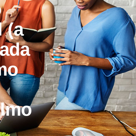
o
 (a
tada
omo
elmo