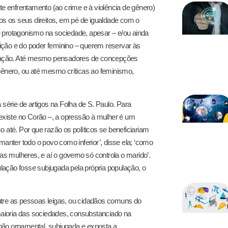
 enfrentamento (ao crime e à violência de gênero)
dos os seus direitos, em pé de igualdade com o
e protagonismo na sociedade, apesar – e/ou ainda
ição e do poder feminino – querem reservar às
inação. Até mesmo pensadores de concepções
 gênero, ou até mesmo críticas ao feminismo,
 série de artigos na Folha de S. Paulo. Para
 existe no Corão –, a opressão à mulher é um
co até. Por que razão os políticos se beneficiariam
nter todo o povo como inferior’, disse ela; ‘como
 mulheres, e aí o governo só controla o marido’.
pulação fosse subjugada pela própria população, o
 entre as pessoas leigas, ou cidadãos comuns do
 maioria das sociedades, consubstanciado na
não ornamental, subjugada e exposta a