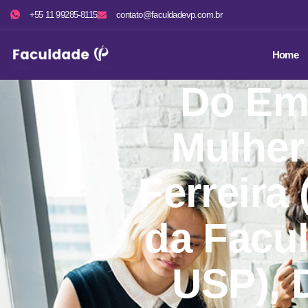
+55 11 99285-8115
contato@faculdadevp.com.br
Home
Do Em
Mulher:
Ferreira 
da Facul
USP), 