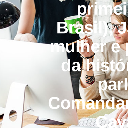
primei
Brasil), 
mulher e
da hist
par
Comandan
Cava