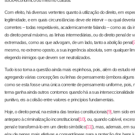
sócio-econômico ou mesmo cultural.
Com efeito, há diversas vertentes quanto à utilização do direito, em espec
legitimidade, e em quais circunstâncias deve ele intervir – ou qual dever
correntes – todas respeitáveis, academicamente falando – como as da i
do direito penal máximo, as linhas intermediárias, ou do direito penal de 
extremadas, como as que advogam, de um lado, tanto a abolição penal
[
mesmo, no extremo oposto, a sua ingerência absoluta, sem qualquer limit
elegendo inimigos que devem ser neutralizados.
Tudo isso torna a questão ainda mais espinhosa, pois, além do estudo re
agregando várias concepções ou linhas de pensamento (embora alguns qu
como se esta fosse uma única corrente de pensamento uniforme, pois, n
tema ganha ainda outros contornos quando há a sua interseccionalidade 
punitivo, eis a colisão entre valores e princípios fundamentais.
Hoje, o direito penal, na esteira das teorias constitucionais
[9]
, tem sido e
anteparo à criminalização inconstitucional
[10]
, ou, quando cabível, excessi
penal e transformá-lo em um direito simbólico
[11]
), mas, ademais, em s
e/ou de penas mais efetivas e consentâneas para a proteção dos bens jurí