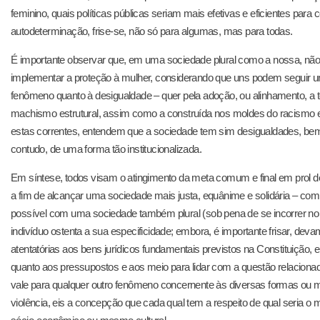
feminino, quais políticas públicas seriam mais efetivas e eficientes para c
autodeterminação, frise-se, não só para algumas, mas para todas.
É importante observar que, em uma sociedade plural como a nossa, não
implementar a proteção à mulher, considerando que uns podem seguir um
fenômeno quanto à desigualdade – quer pela adoção, ou alinhamento, a t
machismo estrutural, assim como a construída nos moldes do racismo es
estas correntes, entendem que a sociedade tem sim desigualdades, bem
contudo, de uma forma tão institucionalizada.
Em síntese, todos visam o atingimento da meta comum e final em prol de um 
a fim de alcançar uma sociedade mais justa, equânime e solidária – comp
possível com uma sociedade também plural (sob pena de se incorrer no 
indivíduo ostenta a sua especificidade; embora, é importante frisar, dev
atentatórias aos bens jurídicos fundamentais previstos na Constituiçã
quanto aos pressupostos e aos meio para lidar com a questão relacionad
vale para qualquer outro fenômeno concernente às diversas formas ou ma
violência, eis a concepção que cada qual tem a respeito de qual seria o me