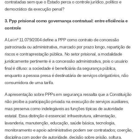
contratadas sem que o Estado perca o controle jurídico, político e
democrático da execução penal?
3. Ppp prisional como governança contratual: entre eficiência e
controle
A Lei nº 11.079/2004 define a PPP como contrato de concessão
patrocinada ou administrativa, marcado por prazo longo, repartição de
riscos e contraprestação pública. No setor prisional, a modalidade
juridicamente pertinente é a concessão administrativa, pois o usuário
final é difuso: a sociedade é beneficiária da segurança pública,
enquanto a pessoa presa é destinatária de serviços obrigatórios, não
consumidora de uma tarifa.
A apresentação sobre PPPs em segurança ressalta que a Constituição
não proíbe a participação privada na execução de serviços auxiliares,
mas preserva como indelegáveis as funções típicas de autoridade
estatal. Essa distinção é essencial: infraestrutura, alimentação,
lavanderia, manutenção, educação, saúde básica, tecnologia,
monitoramento e apoio administrativo podem ser contratados; coerção,
disciplina com poder de autoridade, decisão sobre prisão, soltura,