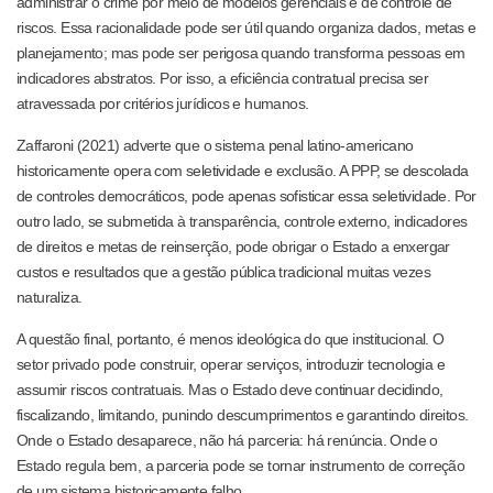
administrar o crime por meio de modelos gerenciais e de controle de
riscos. Essa racionalidade pode ser útil quando organiza dados, metas e
planejamento; mas pode ser perigosa quando transforma pessoas em
indicadores abstratos. Por isso, a eficiência contratual precisa ser
atravessada por critérios jurídicos e humanos.
Zaffaroni (2021) adverte que o sistema penal latino-americano
historicamente opera com seletividade e exclusão. A PPP, se descolada
de controles democráticos, pode apenas sofisticar essa seletividade. Por
outro lado, se submetida à transparência, controle externo, indicadores
de direitos e metas de reinserção, pode obrigar o Estado a enxergar
custos e resultados que a gestão pública tradicional muitas vezes
naturaliza.
A questão final, portanto, é menos ideológica do que institucional. O
setor privado pode construir, operar serviços, introduzir tecnologia e
assumir riscos contratuais. Mas o Estado deve continuar decidindo,
fiscalizando, limitando, punindo descumprimentos e garantindo direitos.
Onde o Estado desaparece, não há parceria: há renúncia. Onde o
Estado regula bem, a parceria pode se tornar instrumento de correção
de um sistema historicamente falho.