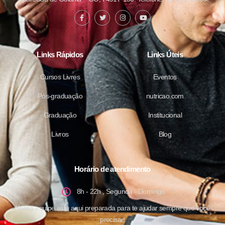
Links Rápidos
Links Úteis
Cursos Livres
Eventos
Pós-graduação
nutricao.com
Graduação
Institucional
Livros
Blog
Horário de atendimento
8h - 22h , Segunda - Domingo
Nossa equipe está aqui preparada para te ajudar sempre que você
precisar!