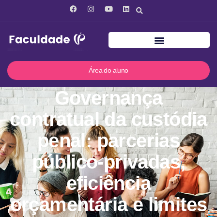
Área do aluno
Governança
contratual da custódia
penal: parcerias
público-privadas,
eficiência
orçamentária e limites