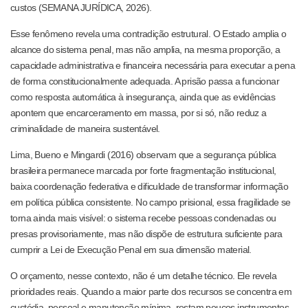
custos (SEMANA JURÍDICA, 2026).
Esse fenômeno revela uma contradição estrutural. O Estado amplia o
alcance do sistema penal, mas não amplia, na mesma proporção, a
capacidade administrativa e financeira necessária para executar a pena
de forma constitucionalmente adequada. A prisão passa a funcionar
como resposta automática à insegurança, ainda que as evidências
apontem que encarceramento em massa, por si só, não reduz a
criminalidade de maneira sustentável.
Lima, Bueno e Mingardi (2016) observam que a segurança pública
brasileira permanece marcada por forte fragmentação institucional,
baixa coordenação federativa e dificuldade de transformar informação
em política pública consistente. No campo prisional, essa fragilidade se
torna ainda mais visível: o sistema recebe pessoas condenadas ou
presas provisoriamente, mas não dispõe de estrutura suficiente para
cumprir a Lei de Execução Penal em sua dimensão material.
O orçamento, nesse contexto, não é um detalhe técnico. Ele revela
prioridades reais. Quando a maior parte dos recursos se concentra em
custódia, pessoal e manutenção mínima, restam poucos instrumentos