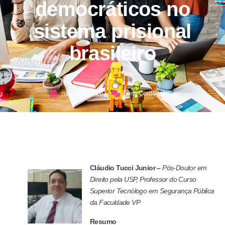
democráticos no
sistema prisional
brasileiro
maio 29, 2026
Sem Comentários
Cláudio Tucci Junior –
Pós-Doutor em
Direito pela USP, Professor do Curso
Superior Tecnólogo em Segurança Pública
da Faculdade VP
Resumo