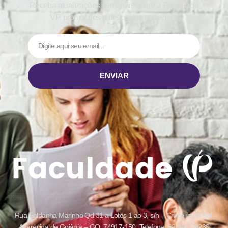
Receba atualizações semanais sobre a Faculdade
VP, promoções e descontos especiais.
ENVIAR
Rua Saldanha Marinho Qd 31 a Lotes 1 ao 3, s/n – Cruzeiro do Sul,
Aparecida de Goiânia – GO, 74917-150. Telefone: 62 9162-9230