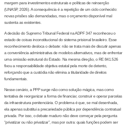
margem para investimentos estruturais e políticas de reinserção
(UNASP, 2026). A consequência é a repetição de um ciclo conhecido:
novas prisões são demandadas, mas o orçamento disponível mal
sustenta as existentes.
A decisão do Supremo Tribunal Federal na ADPF 347 reconheceu o
estado de coisas inconstitucional do sistema prisional brasileiro. Esse
reconhecimento desloca o debate: não se trata mais de discutir apenas
a conveniência administrativa de modelos alternativos, mas de enfrentar
uma omissão estrutural do Estado. Na mesma direção, o RE 841.526
fixou a responsabilidade objetiva estatal pela morte de detento,
reforçando que a custódia não elimina a titularidade de direitos
fundamentais.
Nesse cenário, a PPP surge não como solução mágica, mas como
tentativa de reorganizar a forma de financiar, construir e operar parcelas
da infraestrutura penitenciária. O problema é que, se mal desenhada,
ela apenas substitui a precariedade pública por dependência contratual
privada. Por isso, o debate maduro não deve começar pela pergunta
“privatizar ou não privatizar”, mas por outra: quais funções podem ser