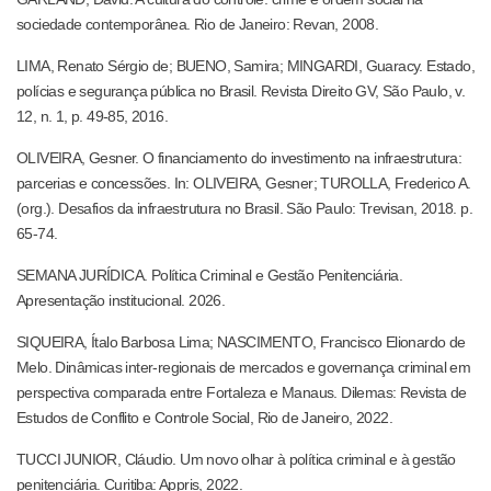
sociedade contemporânea. Rio de Janeiro: Revan, 2008.
LIMA, Renato Sérgio de; BUENO, Samira; MINGARDI, Guaracy. Estado,
polícias e segurança pública no Brasil. Revista Direito GV, São Paulo, v.
12, n. 1, p. 49-85, 2016.
OLIVEIRA, Gesner. O financiamento do investimento na infraestrutura:
parcerias e concessões. In: OLIVEIRA, Gesner; TUROLLA, Frederico A.
(org.). Desafios da infraestrutura no Brasil. São Paulo: Trevisan, 2018. p.
65-74.
SEMANA JURÍDICA. Política Criminal e Gestão Penitenciária.
Apresentação institucional. 2026.
SIQUEIRA, Ítalo Barbosa Lima; NASCIMENTO, Francisco Elionardo de
Melo. Dinâmicas inter-regionais de mercados e governança criminal em
perspectiva comparada entre Fortaleza e Manaus. Dilemas: Revista de
Estudos de Conflito e Controle Social, Rio de Janeiro, 2022.
TUCCI JUNIOR, Cláudio. Um novo olhar à política criminal e à gestão
penitenciária. Curitiba: Appris, 2022.