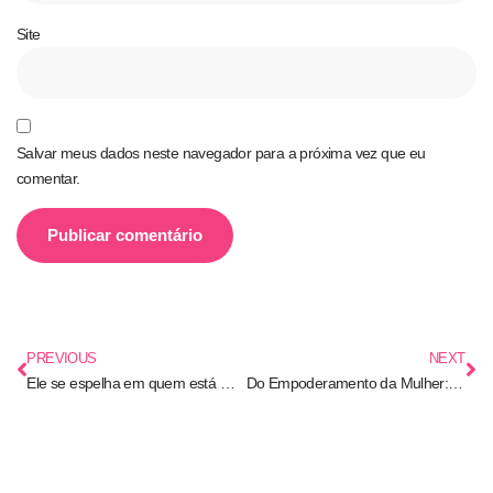
Site
Salvar meus dados neste navegador para a próxima vez que eu
comentar.
PREVIOUS
NEXT
Ele se espelha em quem está mais perto: O maior desafio do brasil em ter uma polícia comunitária
Do Empoderamento da Mulher: de Ivette Senise Ferreira (a primeira diretora da Faculdade de Direito da USP), Dilma Rousseff (a primeira presidente do Brasil), Janaina Paschoal (a mulher e pessoa mais votada da história da nação como parlamentar) e da Comandante Glauce Anselmo Cavalli, a primeira comandante-geral da PM-SP.