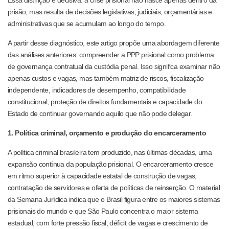
Essa distinção é decisiva: a crise prisional não nasce apenas dentro da
prisão, mas resulta de decisões legislativas, judiciais, orçamentárias e
administrativas que se acumulam ao longo do tempo.
A partir desse diagnóstico, este artigo propõe uma abordagem diferente
das análises anteriores: compreender a PPP prisional como problema
de governança contratual da custódia penal. Isso significa examinar não
apenas custos e vagas, mas também matriz de riscos, fiscalização
independente, indicadores de desempenho, compatibilidade
constitucional, proteção de direitos fundamentais e capacidade do
Estado de continuar governando aquilo que não pode delegar.
1. Política criminal, orçamento e produção do encarceramento
A política criminal brasileira tem produzido, nas últimas décadas, uma
expansão contínua da população prisional. O encarceramento cresce
em ritmo superior à capacidade estatal de construção de vagas,
contratação de servidores e oferta de políticas de reinserção. O material
da Semana Jurídica indica que o Brasil figura entre os maiores sistemas
prisionais do mundo e que São Paulo concentra o maior sistema
estadual, com forte pressão fiscal, déficit de vagas e crescimento de